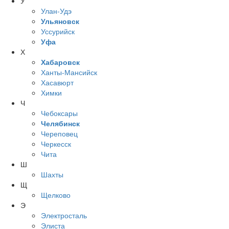
У
Улан-Удэ
Ульяновск
Уссурийск
Уфа
Х
Хабаровск
Ханты-Мансийск
Хасавюрт
Химки
Ч
Чебоксары
Челябинск
Череповец
Черкесск
Чита
Ш
Шахты
Щ
Щелково
Э
Электросталь
Элиста