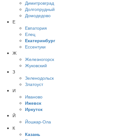
Димитровград
Долгопрудный
Домодедово
Е
Евпатория
Елец
Екатеринбург
Ессентуки
Ж
Железногорск
Жуковский
З
Зеленодольск
Златоуст
И
Иваново
Ижевск
Иркутск
Й
Йошкар-Ола
К
Казань