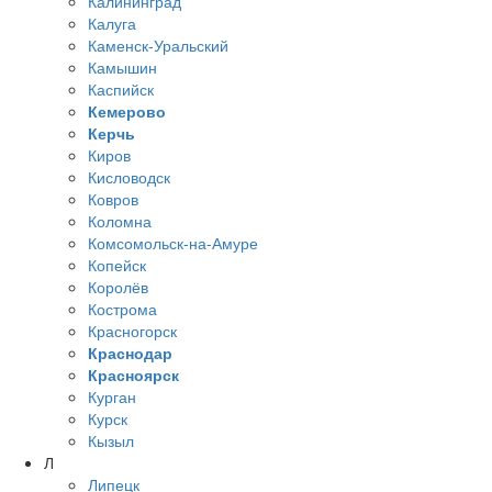
Калининград
Калуга
Каменск-Уральский
Камышин
Каспийск
Кемерово
Керчь
Киров
Кисловодск
Ковров
Коломна
Комсомольск-на-Амуре
Копейск
Королёв
Кострома
Красногорск
Краснодар
Красноярск
Курган
Курск
Кызыл
Л
Липецк