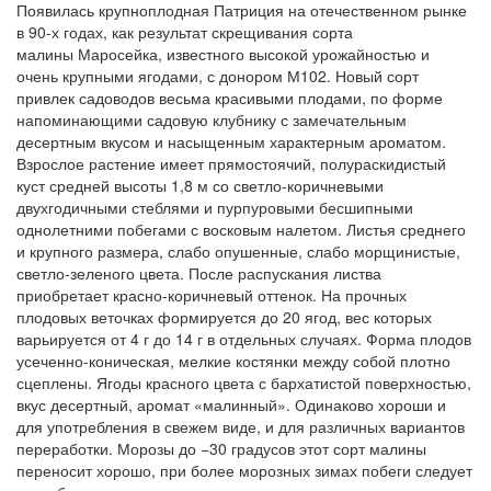
Появилась крупноплодная Патриция на отечественном рынке
в 90-х годах, как результат скрещивания сорта
малины Маросейка, известного высокой урожайностью и
очень крупными ягодами, с донором М102. Новый сорт
привлек садоводов весьма красивыми плодами, по форме
напоминающими садовую клубнику с замечательным
десертным вкусом и насыщенным характерным ароматом.
Взрослое растение имеет прямостоячий, полураскидистый
куст средней высоты 1,8 м со светло-коричневыми
двухгодичными стеблями и пурпуровыми бесшипными
однолетними побегами с восковым налетом. Листья среднего
и крупного размера, слабо опушенные, слабо морщинистые,
светло-зеленого цвета. После распускания листва
приобретает красно-коричневый оттенок. На прочных
плодовых веточках формируется до 20 ягод, вес которых
варьируется от 4 г до 14 г в отдельных случаях. Форма плодов
усеченно-коническая, мелкие костянки между собой плотно
сцеплены. Ягоды красного цвета с бархатистой поверхностью,
вкус десертный, аромат «малинный». Одинаково хороши и
для употребления в свежем виде, и для различных вариантов
переработки. Морозы до −30 градусов этот сорт малины
переносит хорошо, при более морозных зимах побеги следует