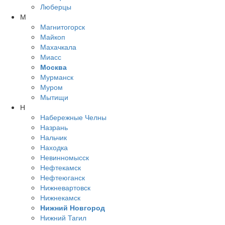
Люберцы
М
Магнитогорск
Майкоп
Махачкала
Миасс
Москва
Мурманск
Муром
Мытищи
Н
Набережные Челны
Назрань
Нальчик
Находка
Невинномысск
Нефтекамск
Нефтеюганск
Нижневартовск
Нижнекамск
Нижний Новгород
Нижний Тагил