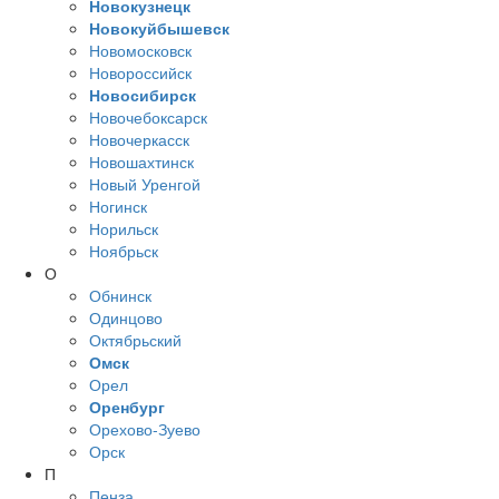
Новокузнецк
Новокуйбышевск
Новомосковск
Новороссийск
Новосибирск
Новочебоксарск
Новочеркасск
Новошахтинск
Новый Уренгой
Ногинск
Норильск
Ноябрьск
О
Обнинск
Одинцово
Октябрьский
Омск
Орел
Оренбург
Орехово-Зуево
Орск
П
Пенза