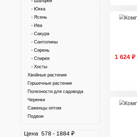
- Шалфей
- Юкка
- Ясень
- Ива
- Сакура
- Сантолины
- Сирень
1 624 ₽
- Спирея
- Хосты
Хвойные растения
Горшечные растения
Полезности для садовода
Черенки
Саженцы оптом
Подвои
Цена
578
-
1884
₽