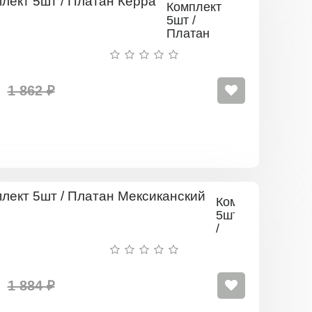
Комплект
5шт /
Платан
Керра
1 862 ₽
Комплект
5шт
/
Платан
Мексиканский
1 884 ₽