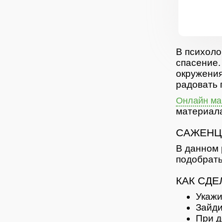
В психоло
спасение.
окружения
радовать 
Онлайн маг
материала
САЖЕНЦ
В данном 
подобрать
КАК СДЕ
Укажи
Зайди
При д