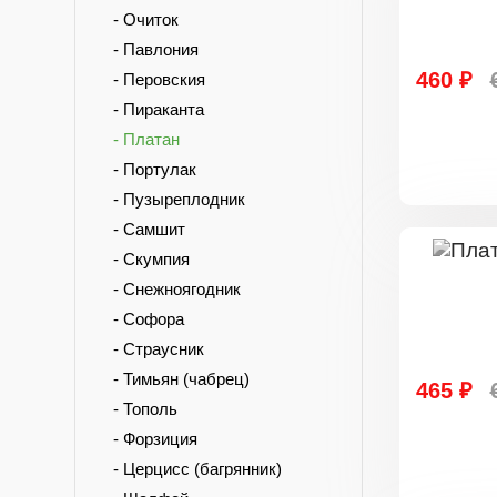
- Очиток
- Павлония
460 ₽
- Перовския
- Пираканта
- Платан
- Портулак
- Пузыреплодник
- Самшит
- Скумпия
- Снежноягодник
- Софора
- Страусник
- Тимьян (чабрец)
465 ₽
- Тополь
- Форзиция
- Церцисс (багрянник)