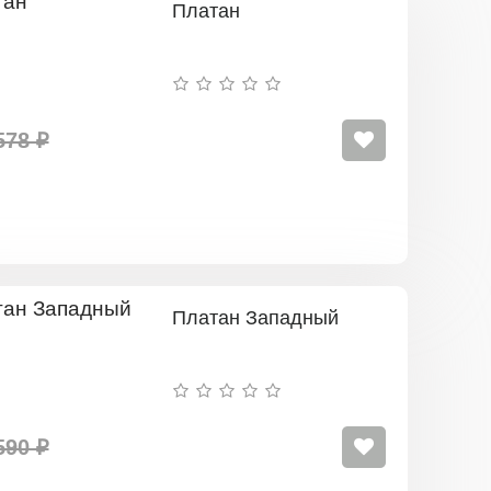
Платан
578 ₽
Платан Западный
590 ₽