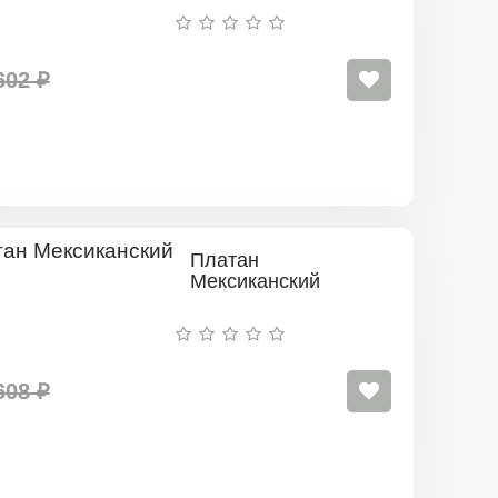
602 ₽
Платан
Мексиканский
608 ₽