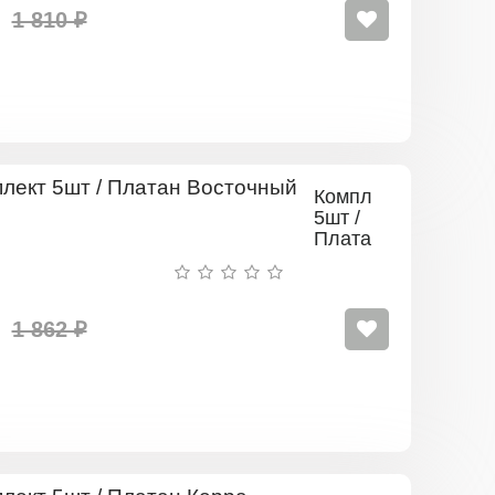
1 810 ₽
Комплект
5шт /
Платан
Восточный
1 862 ₽