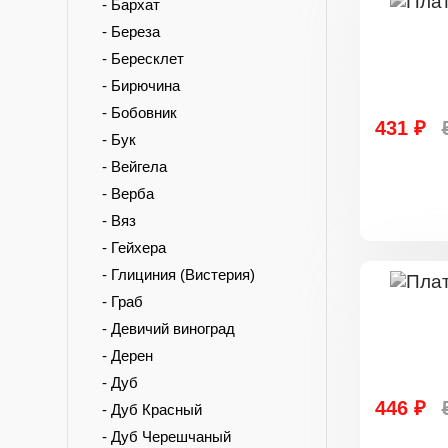
- Бархат
- Береза
- Бересклет
- Бирючина
- Бобовник
431 ₽
- Бук
- Вейгела
- Верба
- Вяз
- Гейхера
- Глициния (Вистерия)
- Граб
- Девичий виноград
- Дерен
- Дуб
446 ₽
- Дуб Красный
- Дуб Черешчаный