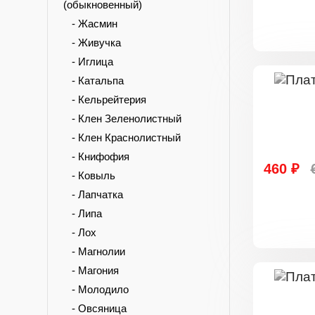
(обыкновенный)
- Жасмин
- Живучка
- Иглица
- Катальпа
- Кельрейтерия
- Клен Зеленолистный
- Клен Краснолистный
- Книфофия
460 ₽
- Ковыль
- Лапчатка
- Липа
- Лох
- Магнолии
- Магония
- Молодило
- Овсяница