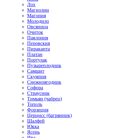
Лох
Магнолии
Магония
Молодило
Овсяница
Очиток
Павлония
Перовския
Пираканта
Платан
Портулак
Пузыреплодник
Самшит
Скумпия
Снежноягодник
Софора
Страусник
Тимьян (чабрец)
Тополь
Форзиция
Церцисс (багрянник)
Шалфей
Юкка
Ясень
Ива