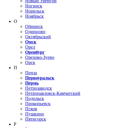
Новый Уренгой
Ногинск
Норильск
Ноябрьск
О
Обнинск
Одинцово
Октябрьский
Омск
Орел
Оренбург
Орехово-Зуево
Орск
П
Пенза
Первоуральск
Пермь
Петрозаводск
Петропавловск-Камчатский
Подольск
Прокопьевск
Псков
Пушкино
Пятигорск
Р