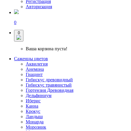
Регистрация
Авторизация
0
0
Ваша корзина пуста!
Саженцы цветов
Аквилегия
Анемона
Гиацинт
Гибискус древовидный
Гибискус травянистый
Гортензия Древовидная
Дельфиниум
Иберис
Канна
Крокус
Ландыш
Монарда
Морозник