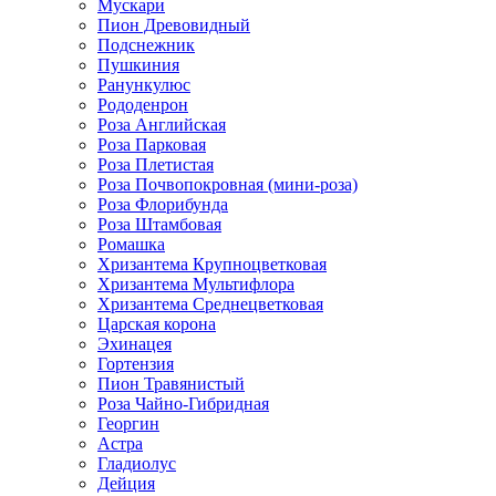
Мускари
Пион Древовидный
Подснежник
Пушкиния
Ранункулюс
Рододенрон
Роза Английская
Роза Парковая
Роза Плетистая
Роза Почвопокровная (мини-роза)
Роза Флорибунда
Роза Штамбовая
Ромашка
Хризантема Крупноцветковая
Хризантема Мультифлора
Хризантема Среднецветковая
Царская корона
Эхинацея
Гортензия
Пион Травянистый
Роза Чайно-Гибридная
Георгин
Астра
Гладиолус
Дейция