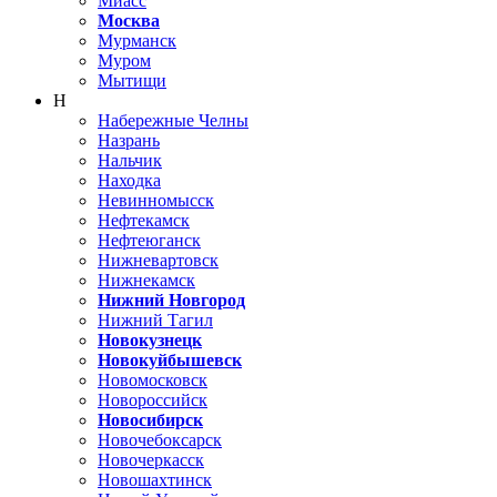
Миасс
Москва
Мурманск
Муром
Мытищи
Н
Набережные Челны
Назрань
Нальчик
Находка
Невинномысск
Нефтекамск
Нефтеюганск
Нижневартовск
Нижнекамск
Нижний Новгород
Нижний Тагил
Новокузнецк
Новокуйбышевск
Новомосковск
Новороссийск
Новосибирск
Новочебоксарск
Новочеркасск
Новошахтинск