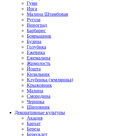
Гуми
Ирга
Малина Штамбовая
Ругоза
Виноград
Барбарис
Боярышник
Бузина
Голубика
Ежевика
Ежемалина
Жимолость
Йошта
Кизильник
Клубника (земляника)
Крыжовник
Малина
Смородина
Черника
Шиповник
Декоративные культуры
Акация
Бархат
Береза
Бересклет