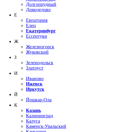
Долгопрудный
Домодедово
Е
Евпатория
Елец
Екатеринбург
Ессентуки
Ж
Железногорск
Жуковский
З
Зеленодольск
Златоуст
И
Иваново
Ижевск
Иркутск
Й
Йошкар-Ола
К
Казань
Калининград
Калуга
Каменск-Уральский
Камышин