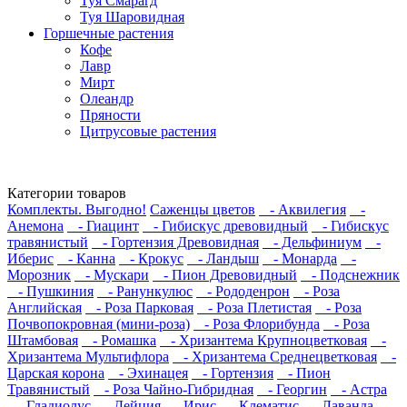
Туя Смарагд
Туя Шаровидная
Горшечные растения
Кофе
Лавр
Мирт
Олеандр
Пряности
Цитрусовые растения
Категории товаров
Комплекты. Выгодно!
Саженцы цветов
- Аквилегия
-
Анемона
- Гиацинт
- Гибискус древовидный
- Гибискус
травянистый
- Гортензия Древовидная
- Дельфиниум
-
Иберис
- Канна
- Крокус
- Ландыш
- Монарда
-
Морозник
- Мускари
- Пион Древовидный
- Подснежник
- Пушкиния
- Ранункулюс
- Рододенрон
- Роза
Английская
- Роза Парковая
- Роза Плетистая
- Роза
Почвопокровная (мини-роза)
- Роза Флорибунда
- Роза
Штамбовая
- Ромашка
- Хризантема Крупноцветковая
-
Хризантема Мультифлора
- Хризантема Среднецветковая
-
Царская корона
- Эхинацея
- Гортензия
- Пион
Травянистый
- Роза Чайно-Гибридная
- Георгин
- Астра
- Гладиолус
- Дейция
- Ирис
- Клематис
- Лаванда
-