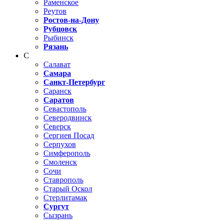
Раменское
Реутов
Ростов-на-Дону
Рубцовск
Рыбинск
Рязань
С
Салават
Самара
Санкт-Петербург
Саранск
Саратов
Севастополь
Северодвинск
Северск
Сергиев Посад
Серпухов
Симферополь
Смоленск
Сочи
Ставрополь
Старый Оскол
Стерлитамак
Сургут
Сызрань