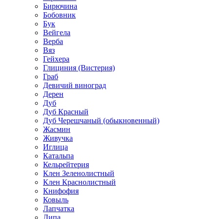
Бирючина
Бобовник
Бук
Вейгела
Верба
Вяз
Гейхера
Глициния (Вистерия)
Граб
Девичий виноград
Дерен
Дуб
Дуб Красный
Дуб Черешчаный (обыкновенный)
Жасмин
Живучка
Иглица
Катальпа
Кельрейтерия
Клен Зеленолистный
Клен Краснолистный
Книфофия
Ковыль
Лапчатка
Липа