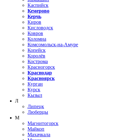
Каспийск
Кемерово
Керчь
Киров
Кисловодск
Ковров
Коломна
Комсомольск-на-Амуре
Копейск
Королёв
Кострома
Красногорск
Краснодар
Красноярск
Курган
Курск
Кызыл
Л
Липецк
Люберцы
М
Магнитогорск
Майкоп
Махачкала