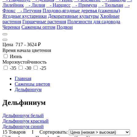
Лилейник
- Лилия
- Нарцисс
- Примула
- Тюльпан
-
Флокс
- Петуния
Плодово-ягодные деревья (саженцы)
Ягодные кустарники
Декоративные культуры
Хвойные
растения
Горшечные растения
Полезности для садовода
Черенки
Саженцы оптом
Подвои
Цена
717
-
3624
₽
Время начала цветения
Июнь
Морозоустойчивость
-35
-30
-25
Главная
Саженцы цветов
Дельфиниум
Дельфиниум
Дельфиниум белый
Дельфиниум красный
Дельфиниум синий
15 Товаров I Сортировать: