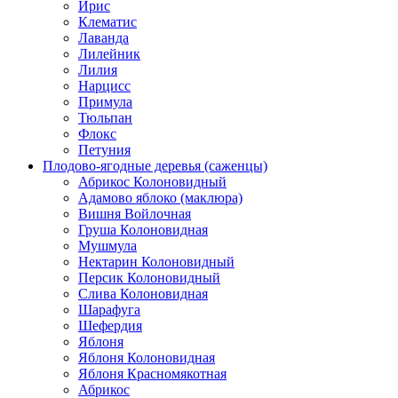
Ирис
Клематис
Лаванда
Лилейник
Лилия
Нарцисс
Примула
Тюльпан
Флокс
Петуния
Плодово-ягодные деревья (саженцы)
Абрикос Колоновидный
Адамово яблоко (маклюра)
Вишня Войлочная
Груша Колоновидная
Мушмула
Нектарин Колоновидный
Персик Колоновидный
Слива Колоновидная
Шарафуга
Шефердия
Яблоня
Яблоня Колоновидная
Яблоня Красномякотная
Абрикос