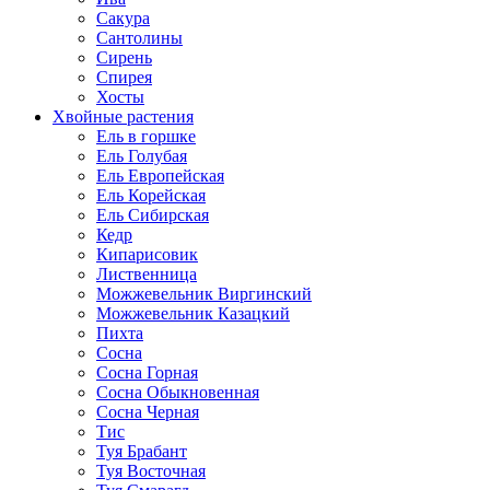
Сакура
Сантолины
Сирень
Спирея
Хосты
Хвойные растения
Ель в горшке
Ель Голубая
Ель Европейская
Ель Корейская
Ель Сибирская
Кедр
Кипарисовик
Лиственница
Можжевельник Виргинский
Можжевельник Казацкий
Пихта
Сосна
Сосна Горная
Сосна Обыкновенная
Сосна Черная
Тис
Туя Брабант
Туя Восточная