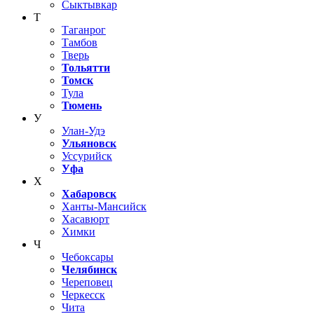
Сыктывкар
Т
Таганрог
Тамбов
Тверь
Тольятти
Томск
Тула
Тюмень
У
Улан-Удэ
Ульяновск
Уссурийск
Уфа
Х
Хабаровск
Ханты-Мансийск
Хасавюрт
Химки
Ч
Чебоксары
Челябинск
Череповец
Черкесск
Чита