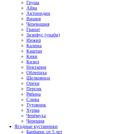
Груша
Айва
Актинидии
Вишня
Черевишня
Гранат
Зизифус (унаби)
Инжир
Калина
Каштан
Киви
Кизил
Нектарин
Облепиха
Шелковица
Орехи
Персик
Рябина
Слива
Тутовник
Хурма
Черёмуха
Черешня
Ягодные кустарники
Барбарис от 5 лет